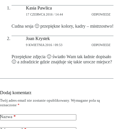
Kasia Pawlica
17 CZERWCA 2016 / 14:44
ODPOWIEDZ
Cudna sesja 🙂 przepiękne kolory, kadry – mistrzostwo!
Joan Krystek
9 KWIETNIA 2016 / 09:53
ODPOWIEDZ
Przepiękne zdjęcia 🙂 światło Wam tak ładnie dopisało
🙂 a zdradzicie gdzie znajduje się takie urocze miejsce?
Dodaj komentarz
Twój adres email nie zostanie opublikowany.
Wymagane pola są
oznaczone
*
Nazwa
*