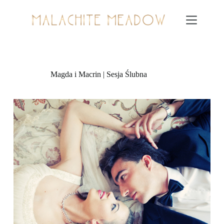
Przejdź
do
treści
Magda i Macrin | Sesja Ślubna