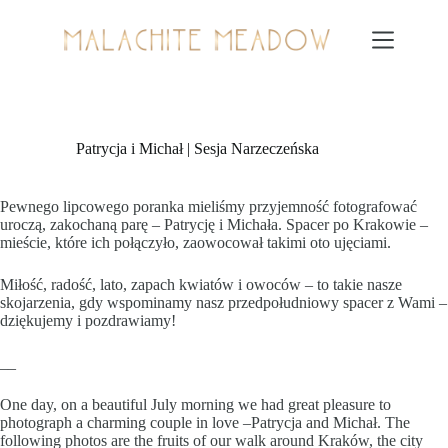
Przejdź
do
treści
Patrycja i Michał | Sesja Narzeczeńska
Pewnego lipcowego poranka mieliśmy przyjemność fotografować
uroczą, zakochaną parę – Patrycję i Michała. Spacer po Krakowie –
mieście, które ich połączyło, zaowocował takimi oto ujęciami.
Miłość, radość, lato, zapach kwiatów i owoców – to takie nasze
skojarzenia, gdy wspominamy nasz przedpołudniowy spacer z Wami –
dziękujemy i pozdrawiamy!
__
One day, on a beautiful July morning we had great pleasure to
photograph a charming couple in love –Patrycja and Michał. The
following photos are the fruits of our walk around Kraków, the city