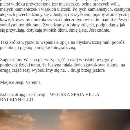
piersi widoku przyczepione jest miasteczko, pełne uroczych willi,
małych kamieniczek i wąskich uliczek. Po tych kamienistych, ciasnych
alejkach przechadzamy się z Justyną i Krzyśkiem, pijamy aromatyczną
kawę, kruszymy dookoła świeżo upieczonym włoskim panini z Pesto i
świeżymi pomidorami. Zwiedzamy, robimy zdjęcia, podglądamy jak
się przytulają, dotykają swoich dłoni, śmieją się. Jest cudnie.
Taki krótki wyjazd to wspaniała opcja na błyskawiczną mini podróż
poślubną i piękną pamiątkę fotograficzną.
Zapraszamy Was na pierwszą część naszej włoskiej przygody,
ponieważ dzięki temu, że Justyna miała dwie zjawiskowe suknie, na
drugą część sesji wybraliśmy się na… drugi brzeg jeziora
Miejsce sesji:
Varenna
Zobacz drugą cześć sesji – WŁOSKA SESJA VILLA
BALBIANELLO