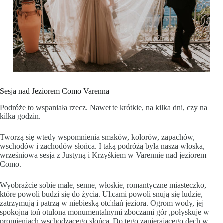
Sesja nad Jeziorem Como Varenna
Podróże to wspaniała rzecz. Nawet te krótkie, na kilka dni, czy na
kilka godzin.
Tworzą się wtedy wspomnienia smaków, kolorów, zapachów,
wschodów i zachodów słońca. I taką podróżą była nasza włoska,
wrześniowa sesja z Justyną i Krzyśkiem w Varennie nad jeziorem
Como.
Wyobraźcie sobie małe, senne, włoskie, romantyczne miasteczko,
które powoli budzi się do życia. Ulicami powoli snują się ludzie,
zatrzymują i patrzą w niebieską otchłań jeziora. Ogrom wody, jej
spokojna toń otulona monumentalnymi zboczami gór ,połyskuje w
promieniach wschodzącego słońca. Do tego zapierającego dech w