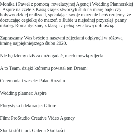
Monika i Paweł z pomocą rewelacyjnej Agencji Wedding Plannerskiej
–
Aspire
na czele z Kasią Gajek stworzyli ślub na miarę bajki czy
holywoodzkiej realizacji, spełniając swoje marzenie i coś czujemy, że
dorzucając cegiełkę do marzeń o ślubie u niejednej przyszłej panny
młodej. Romantycznie, z klasą i z pełną kwiatową obfitością.
Zapraszamy Was byście z naszymi zdjęciami odpłynęli w różową
krainę najpiękniejszego ślubu 2020.
Nie będziemy dziś za dużo gadać, niech mówią zdjęcia.
A to Team, dzięki któremu powstał ten Dream:
Ceremonia i wesele:
Pałac Rozalin
Wedding planner:
Aspire
Florystyka i dekoracje:
Gfiore
Film:
ProStudio Creative Video Agency
Słodki stół i tort:
Galeria Słodkości